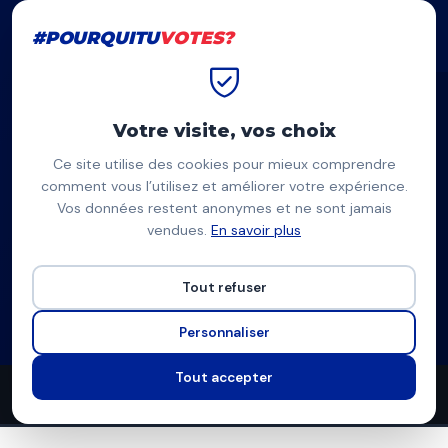
#POURQUITU
VOTES?
#POURQUITU
VOTES?
Accueil
Lyon
Anaïs Belouassa Cherifi
Votre visite, vos choix
Ce site utilise des cookies pour mieux comprendre
AC
comment vous l’utilisez et améliorer votre expérience.
Vos données restent anonymes et ne sont jamais
Anaïs Belouassa Cherifi
vendues.
En savoir plus
Lyon Fière et Populaire (LFI) — Lyon
Tout refuser
Liste de La France insoumise
Programme complet
Personnaliser
Tout accepter
28
11
10
propositions
thèmes couverts
candidats en lice