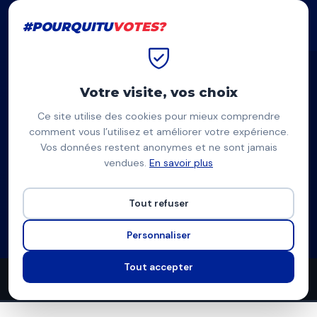
#POURQUITU
VOTES?
#POURQUITU
VOTES?
Accueil
Lyon
Nathalie Perrin-Gilbert
Votre visite, vos choix
Ce site utilise des cookies pour mieux comprendre
NP
comment vous l’utilisez et améliorer votre expérience.
Vos données restent anonymes et ne sont jamais
Nathalie Perrin-Gilbert
vendues.
En savoir plus
Lyon en commun — Lyon
Tout refuser
Liste divers gauche
Programme complet
Personnaliser
Tout accepter
29
11
10
propositions
thèmes couverts
candidats en lice