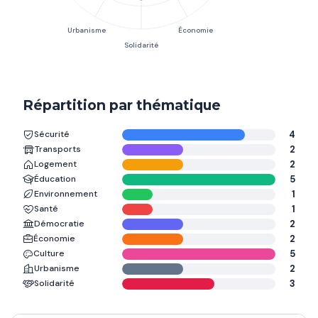
Répartition par thématique
Sécurité
4
Transports
2
Logement
2
Éducation
5
Environnement
1
Santé
1
Démocratie
2
Économie
2
Culture
5
Urbanisme
2
Solidarité
3