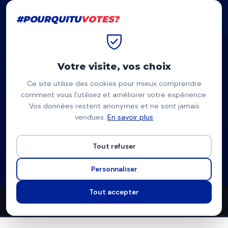
#POURQUITU
VOTES?
#POURQUITU
VOTES?
Accueil
Metz
François Grosdidier
Votre visite, vos choix
Ce site utilise des cookies pour mieux comprendre
FG
comment vous l’utilisez et améliorer votre expérience.
Vos données restent anonymes et ne sont jamais
François Grosdidier
vendues.
En savoir plus
J'aime Metz (DVD) — Metz
Tout refuser
Liste divers droite
Programme à venir
Personnaliser
Tout accepter
8
5
9
propositions
thèmes couverts
candidats en lice