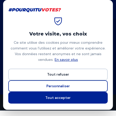
#POURQUITU
VOTES?
#POURQUITU
VOTES?
Accueil
Metz
Mario Rinaldi
Votre visite, vos choix
Ce site utilise des cookies pour mieux comprendre
MR
comment vous l’utilisez et améliorer votre expérience.
Vos données restent anonymes et ne sont jamais
Mario Rinaldi
vendues.
En savoir plus
Lutte Ouvrière — Metz
Tout refuser
Liste d'extrême-gauche
Programme à venir
Personnaliser
Tout accepter
0
0
9
propositions
thèmes couverts
candidats en lice