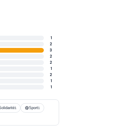
1
2
3
2
2
1
2
1
1
Solidarité
Sport
1
1