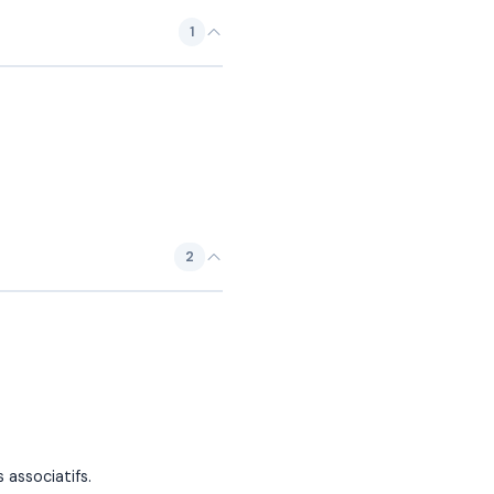
1
2
 associatifs.