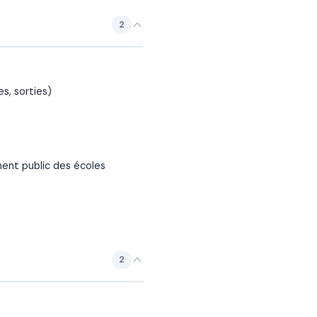
2
es, sorties)
ment public des écoles
2