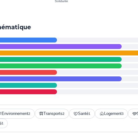
thématique
Environnement
Transports
Santé
Logement
2
2
1
3
é
1