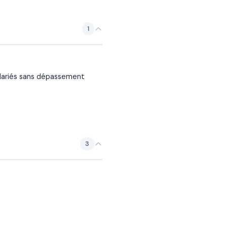
1
alariés sans dépassement
3