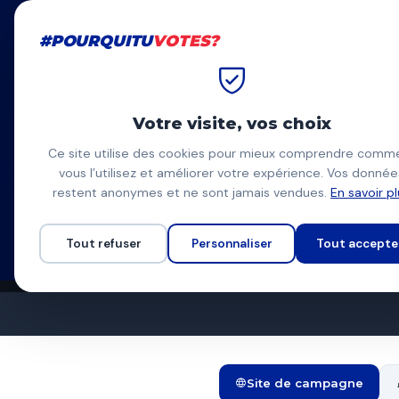
#POURQUITU
VOTES?
#POURQUITU
VOTES?
Accueil
Rouen
Maxime Da S
Votre visite, vos choix
Maxime Da 
Ce site utilise des cookies pour mieux comprendre comm
vous l’utilisez et améliorer votre expérience. Vos donnée
Faire mieux à Rouen (L
MS
restent anonymes et ne sont jamais vendues.
En savoir p
Liste de La France ins
Programme complet
Tout refuser
Personnaliser
Tout accepte
Site de campagne