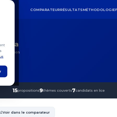
COMPARATEUR
RÉSULTATS
MÉTHODOLOGIE
ilva
Silva
ent
s
FI) — Rouen
lus
oumise
r
15
9
7
propositions
thèmes couverts
candidats en lice
Voir dans le comparateur