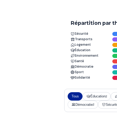
Répartition par 
Sécurité
Transports
Logement
Éducation
Environnement
Santé
Démocratie
Sport
Solidarité
Tous
Éducation
2
Démocratie
Sécurit
2