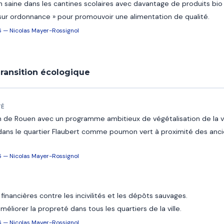
n saine dans les cantines scolaires avec davantage de produits bio 
 sur ordonnance » pour promouvoir une alimentation de qualité.
6 — Nicolas Mayer-Rossignol
ransition écologique
TÉ
on de Rouen avec un programme ambitieux de végétalisation de la vi
dans le quartier Flaubert comme poumon vert à proximité des ancie
6 — Nicolas Mayer-Rossignol
inancières contre les incivilités et les dépôts sauvages.
méliorer la propreté dans tous les quartiers de la ville.
6 — Nicolas Mayer-Rossignol