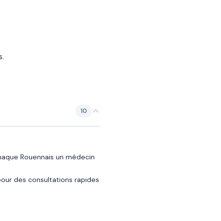
s.
10
à chaque Rouennais un médecin
pour des consultations rapides