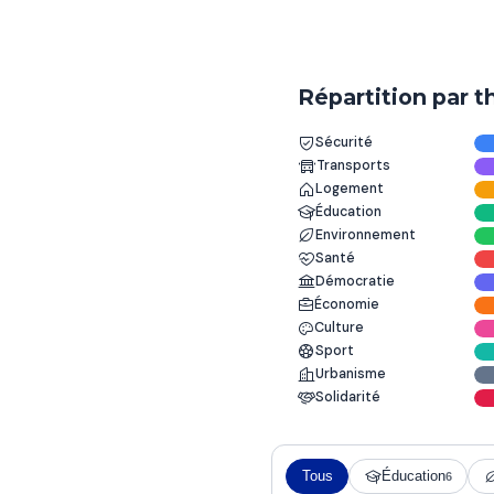
Répartition par 
Sécurité
Transports
Logement
Éducation
Environnement
Santé
Démocratie
Économie
Culture
Sport
Urbanisme
Solidarité
Tous
Éducation
6