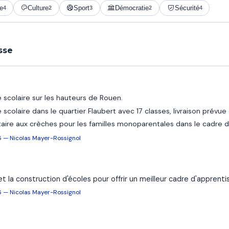
e
Culture
Sport
Démocratie
Sécurité
4
2
3
2
4
sse
scolaire sur les hauteurs de Rouen.
colaire dans le quartier Flaubert avec 17 classes, livraison prévue 
taire aux crèches pour les familles monoparentales dans le cadre du
6 — Nicolas Mayer-Rossignol
et la construction d'écoles pour offrir un meilleur cadre d'apprenti
6 — Nicolas Mayer-Rossignol