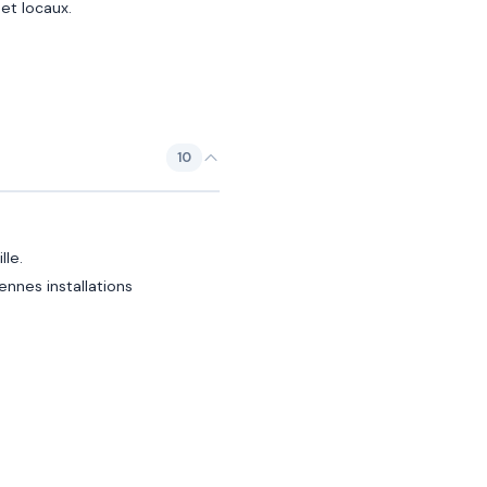
et locaux.
10
lle.
nnes installations