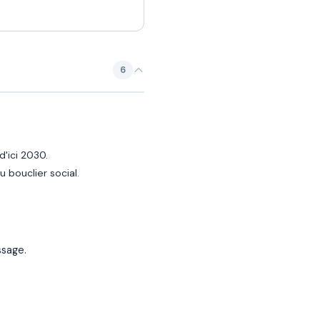
6
d'ici 2030.
 bouclier social.
ssage.