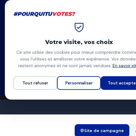
#POURQUITU
VOTES?
#POURQUITU
VOTES?
Accueil
Rouen
Nicolas May
Votre visite, vos choix
Nicolas Ma
Ce site utilise des cookies pour mieux comprendre comm
vous l’utilisez et améliorer votre expérience. Vos donnée
Fiers de Rouen (PS/E
NM
restent anonymes et ne sont jamais vendues.
En savoir p
Liste d'union à gauche
Programme complet
Tout refuser
Personnaliser
Tout accepte
Site de campagne