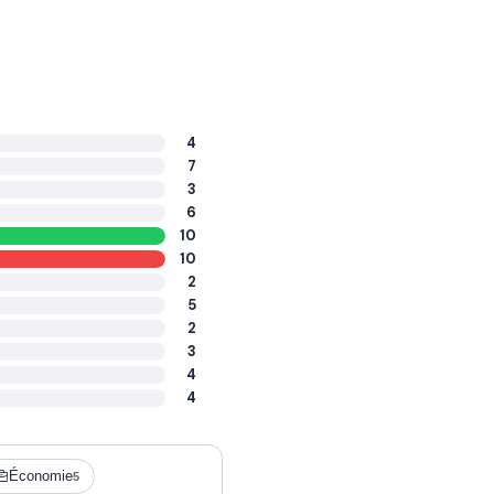
4
7
3
6
10
10
2
5
2
3
4
4
Économie
5