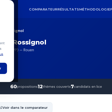
COMPARATEUR
RÉSULTATS
MÉTHODOLOGIE
er-Rossignol
yer-Rossignol
ent
s
ELV/PCF/PP) — Rouen
lus
r
60
12
7
propositions
thèmes couverts
candidats en lice
Voir dans le comparateur