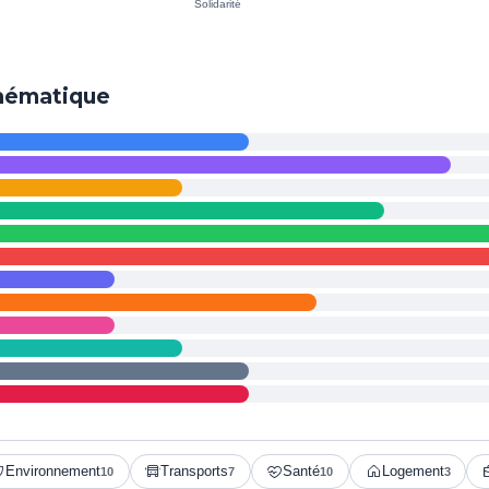
thématique
Environnement
Transports
Santé
Logement
10
7
10
3