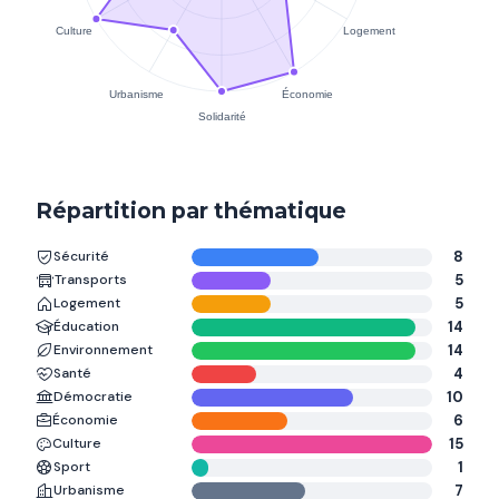
Répartition par thématique
Sécurité
8
Transports
5
Logement
5
Éducation
14
Environnement
14
Santé
4
Démocratie
10
Économie
6
Culture
15
Sport
1
Urbanisme
7