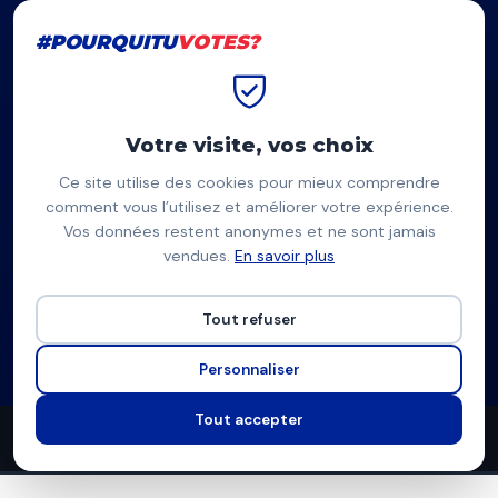
#POURQUITU
VOTES?
#POURQUITU
VOTES?
Accueil
Saint-Denis (La Réunion)
Giovanni Payet
Votre visite, vos choix
Ce site utilise des cookies pour mieux comprendre
GP
comment vous l’utilisez et améliorer votre expérience.
Vos données restent anonymes et ne sont jamais
Giovanni Payet
vendues.
En savoir plus
Divers, collectif La Voix Citoyenne — Saint-Denis (La Réunion)
Tout refuser
Liste divers gauche
Programme complet
Personnaliser
Tout accepter
97
12
9
propositions
thèmes couverts
candidats en lice