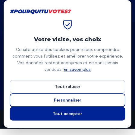
#POURQUITU
VOTES?
#POURQUITU
VOTES?
Accueil
Saint-Denis (La Réunion)
Ludovic Sautron
Votre visite, vos choix
Ce site utilise des cookies pour mieux comprendre
LS
comment vous l’utilisez et améliorer votre expérience.
Vos données restent anonymes et ne sont jamais
Ludovic Sautron
vendues.
En savoir plus
Écologiste / divers gauche — Saint-Denis (La Réunion)
Tout refuser
Liste écologiste
Programme à venir
Personnaliser
Tout accepter
3
3
9
propositions
thèmes couverts
candidats en lice